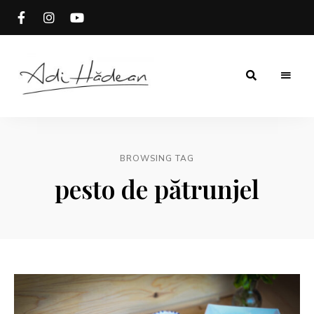
Rețete
Adi
fără
secrete
Hădean
BROWSING TAG
pesto de pătrunjel