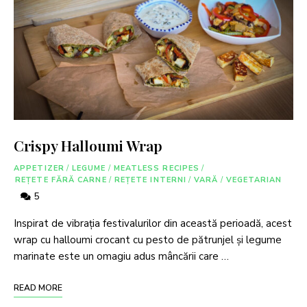
Crispy Halloumi Wrap
APPETIZER
/
LEGUME
/
MEATLESS RECIPES
/
REȚETE FĂRĂ CARNE
/
REȚETE INTERNI
/
VARĂ
/
VEGETARIAN
5
Inspirat de vibrația festivalurilor din această perioadă, acest
wrap cu halloumi crocant cu pesto de pătrunjel și legume
marinate este un omagiu adus mâncării care …
READ MORE