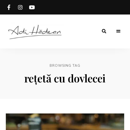
Rețete
Adi
fără
secrete
Hădean
BROWSING TAG
rețetă cu dovlecei