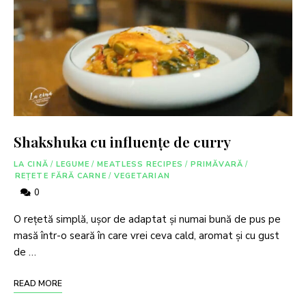
Shakshuka cu influențe de curry
LA CINĂ
/
LEGUME
/
MEATLESS RECIPES
/
PRIMĂVARĂ
/
REȚETE FĂRĂ CARNE
/
VEGETARIAN
0
O rețetă simplă, ușor de adaptat și numai bună de pus pe
masă într-o seară în care vrei ceva cald, aromat și cu gust
de …
READ MORE