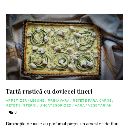
Tartă rustică cu dovlecei tineri
APPETIZER
/
LEGUME
/
PRIMĂVARĂ
/
REȚETE FĂRĂ CARNE
/
REȚETE INTERNI
/
UNCATEGORIZED
/
VARĂ
/
VEGETARIAN
0
Diminețile de iunie au parfumul pieței: un amestec de flori,