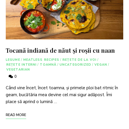
Tocană indiană de năut și roșii cu naan
LEGUME
/
MEATLESS RECIPES
/
REȚETE DE LA VOI
/
REȚETE INTERNI
/
TOAMNĂ
/
UNCATEGORIZED
/
VEGAN
/
VEGETARIAN
0
Când vine încet, încet toamna, și primele ploi bat ritmic în
geam, bucătăria mea devine cel mai sigur adăpost. Îmi
place să aprind o lumină …
READ MORE