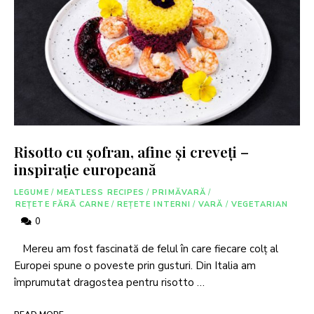
Risotto cu șofran, afine și creveți –
inspirație europeană
LEGUME
/
MEATLESS RECIPES
/
PRIMĂVARĂ
/
REȚETE FĂRĂ CARNE
/
REȚETE INTERNI
/
VARĂ
/
VEGETARIAN
0
Mereu am fost fascinată de felul în care fiecare colț al
Europei spune o poveste prin gusturi. Din Italia am
împrumutat dragostea pentru risotto …