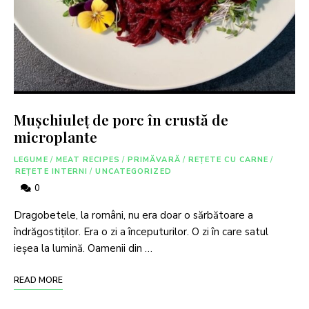
Mușchiuleț de porc în crustă de
microplante
LEGUME
/
MEAT RECIPES
/
PRIMĂVARĂ
/
REȚETE CU CARNE
/
REȚETE INTERNI
/
UNCATEGORIZED
0
Dragobetele, la români, nu era doar o sărbătoare a
îndrăgostiților. Era o zi a începuturilor. O zi în care satul
ieșea la lumină. Oamenii din …
READ MORE