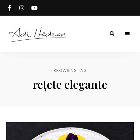
Rețete
Adi
fără
secrete
Hădean
BROWSING TAG
rețete elegante