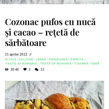
Cozonac pufos cu nucă
și cacao – rețetă de
sărbătoare
21 aprilie 2022
ALTELE
/
DULCIURI
/
IARNĂ
/
PRIMĂVARĂ
/
SWEETS
/
TASTE OF ROMANIA
/
TASTE OF ROMANIA
/
TOAMNĂ
/
VARĂ
30.4K
3
12