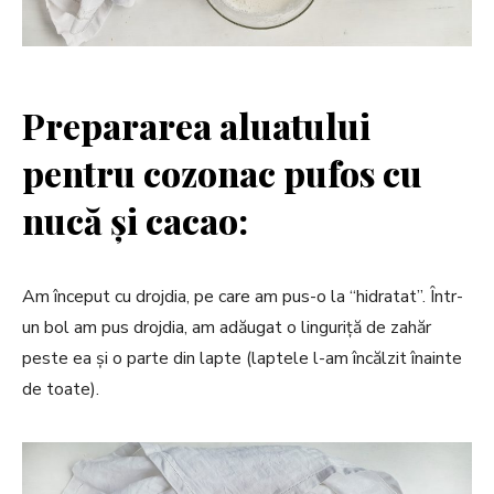
r
o
l
e
Prepararea aluatului
x
.
pentru cozonac pufos cu
c
nucă și cacao:
o
m
Am început cu drojdia, pe care am pus-o la “hidratat”. Într-
un bol am pus drojdia, am adăugat o linguriță de zahăr
peste ea și o parte din lapte (laptele l-am încălzit înainte
de toate).