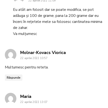
22 aprilie 2022 11:09
Eu atât am folosit dar se poate modifica, se pot
adăuga și 100 de grame, pana la 200 grame dar eu
încerc în rețetele mele sa folosesc cantinatea minima
de zahar.
Va mulțumesc
says:
Molnar-Kovacs Viorica
22 aprilie 2022 10:57
Multumesc pentru reteta.
Răspunde
says:
Maria
22 aprilie 2022 13:07