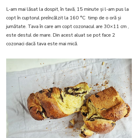
L-am mai lăsat la dospit, în tavă, 15 minute și l-am pus la
copt în cuptorul preîncălzit la 160 °C timp de o oră și
jumătate. Tava în care am copt cozonacul are 30×11 cm ,
este destul de mare. Din acest aluat se pot face 2
cozonaci dacă tava este mai mică.