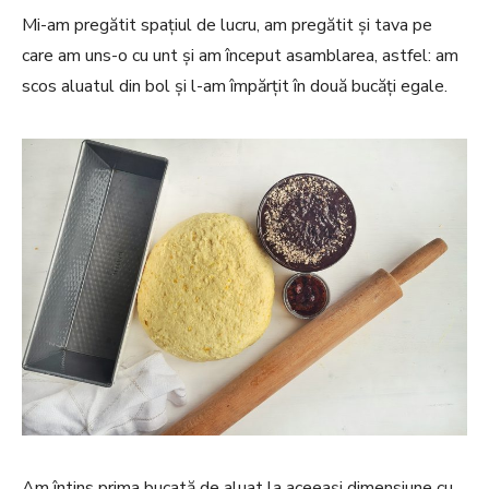
Mi-am pregătit spațiul de lucru, am pregătit și tava pe
care am uns-o cu unt și am început asamblarea, astfel: am
scos aluatul din bol și l-am împărțit în două bucăți egale.
Am întins prima bucată de aluat la aceeași dimensiune cu