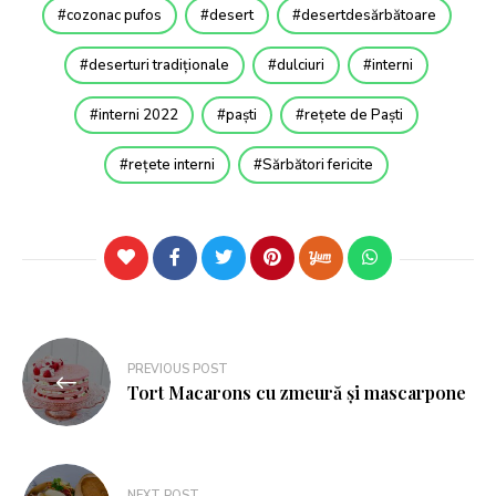
cozonac pufos
desert
desertdesărbătoare
deserturi tradiționale
dulciuri
interni
interni 2022
paști
rețete de Paști
rețete interni
Sărbători fericite
PREVIOUS POST
Tort Macarons cu zmeură și mascarpone
NEXT POST