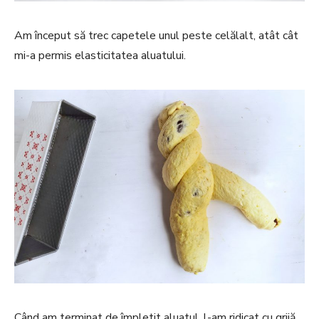
Am început să trec capetele unul peste celălalt, atât cât
mi-a permis elasticitatea aluatului.
Când am terminat de împletit aluatul, l-am ridicat cu grijă