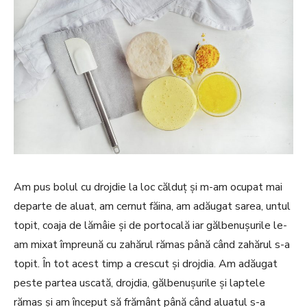
Am pus bolul cu drojdie la loc călduț și m-am ocupat mai
departe de aluat, am cernut făina, am adăugat sarea, untul
topit, coaja de lămâie și de portocală iar gălbenușurile le-
am mixat împreună cu zahărul rămas până când zahărul s-a
topit. În tot acest timp a crescut și drojdia. Am adăugat
peste partea uscată, drojdia, gălbenușurile și laptele
rămas și am început să frământ până când aluatul s-a