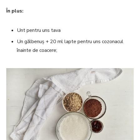
În plus:
Unt pentru uns tava
Un gălbenuș + 20 ml lapte pentru uns cozonacul
înainte de coacere;
t
r
a
d
i
t
i
o
n