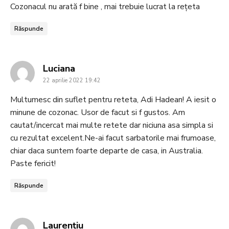
Cozonacul nu arată f bine , mai trebuie lucrat la rețeta
Răspunde
says:
Luciana
22 aprilie 2022 19:42
Multumesc din suflet pentru reteta, Adi Hadean! A iesit o
minune de cozonac. Usor de facut si f gustos. Am
cautat/incercat mai multe retete dar niciuna asa simpla si
cu rezultat excelent.Ne-ai facut sarbatorile mai frumoase,
chiar daca suntem foarte departe de casa, in Australia.
Paste fericit!
Răspunde
says:
Laurențiu