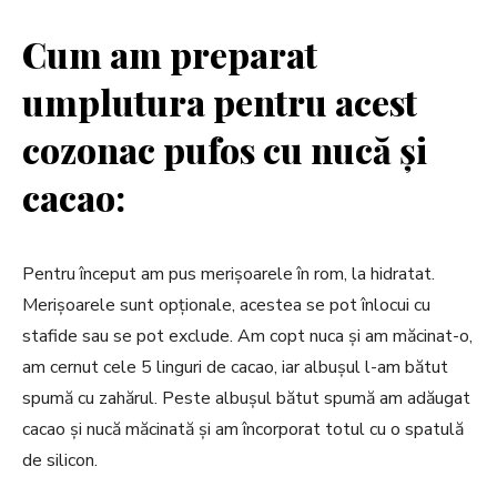
Cum am preparat
umplutura pentru acest
cozonac pufos cu nucă și
cacao:
Pentru început am pus merișoarele în rom, la hidratat.
Merișoarele sunt opționale, acestea se pot înlocui cu
stafide sau se pot exclude. Am copt nuca și am măcinat-o,
am cernut cele 5 linguri de cacao, iar albușul l-am bătut
spumă cu zahărul. Peste albușul bătut spumă am adăugat
cacao și nucă măcinată și am încorporat totul cu o spatulă
de silicon.