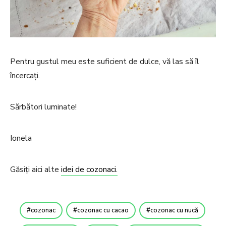
Pentru gustul meu este suficient de dulce, vă las să îl
încercați.
Sărbători luminate!
Ionela
Găsiți aici alte
idei de cozonaci.
cozonac
cozonac cu cacao
cozonac cu nucă