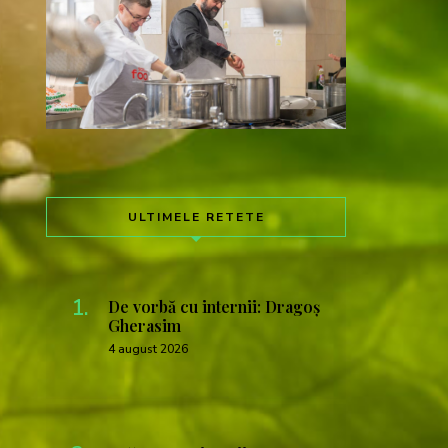
ULTIMELE RETETE
De vorbă cu internii: Dragoș
Gherasim
4 august 2026