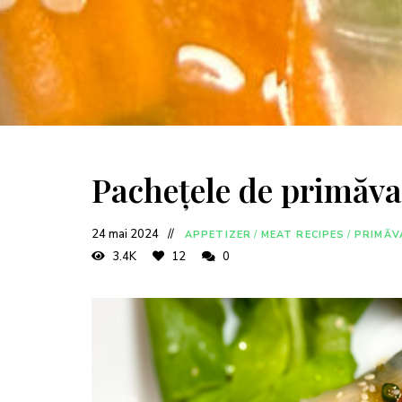
Pachețele de primăva
24 mai 2024
APPETIZER
/
MEAT RECIPES
/
PRIMĂV
3.4K
12
0