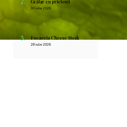
Grătar cu prietenii
30 iulie 2026
Focaccia Cheese Steak
28 iulie 2026