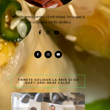
Vă mulțumesc pentru că mă vizitați, încurajați și
luați în seama. Să fiți sănătoși.
TRIMITE SOLIDAR LA 8845 ȘI DĂ
GUST UNEI MESE CALDE.