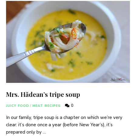
Mrs. Hădean’s tripe soup
0
JUICY FOOD
/
MEAT RECIPES
In our family, tripe soup is a chapter on which we’re very
clear: it’s done once a year (before New Year’s), it’s
prepared only by …