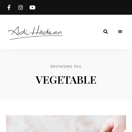
Rețete
Adi
fără
secrete
Hădean
BROWSING TAG
VEGETABLE