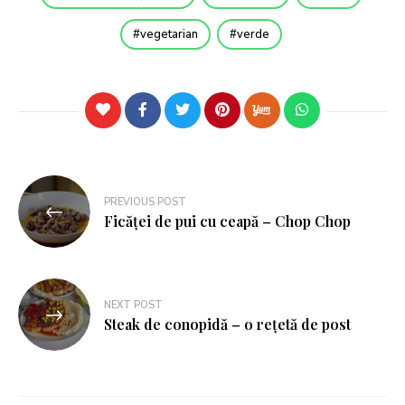
vegetarian
verde
PREVIOUS POST
Ficăței de pui cu ceapă – Chop Chop
NEXT POST
Steak de conopidă – o rețetă de post