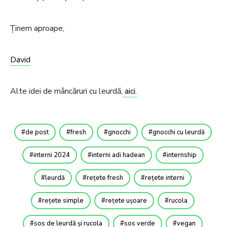
Ținem aproape,
David
Alte idei de mâncăruri cu leurdă,
aici.
de post
fresh
gnocchi
gnocchi cu leurdă
interni 2024
interni adi hadean
internship
leurdă
rețete fresh
rețete interni
rețete simple
rețete ușoare
rucola
sos de leurdă și rucola
sos verde
vegan