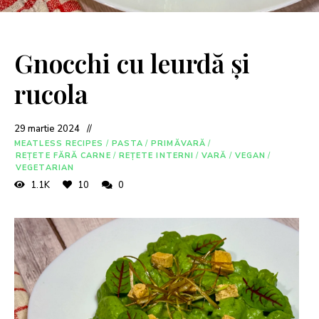
Gnocchi cu leurdă și
rucola
29 martie 2024
MEATLESS RECIPES
/
PASTA
/
PRIMĂVARĂ
/
REȚETE FĂRĂ CARNE
/
REȚETE INTERNI
/
VARĂ
/
VEGAN
/
VEGETARIAN
1.1K
10
0