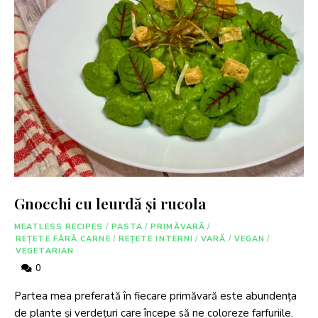
Gnocchi cu leurdă și rucola
MEATLESS RECIPES
/
PASTA
/
PRIMĂVARĂ
/
REȚETE FĂRĂ CARNE
/
REȚETE INTERNI
/
VARĂ
/
VEGAN
/
VEGETARIAN
0
Partea mea preferată în fiecare primăvară este abundența
de plante și verdețuri care începe să ne coloreze farfuriile.