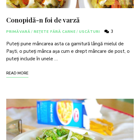
Conopidă-n foi de varză
3
PRIMĂVARĂ
/
REȚETE FĂRĂ CARNE
/
USCĂTURI
Puteți pune mâncarea asta ca garnitură lângă mielul de
Paști, o puteți mânca așa cum e drept mâncare de post, o
puteți include în unele …
READ MORE