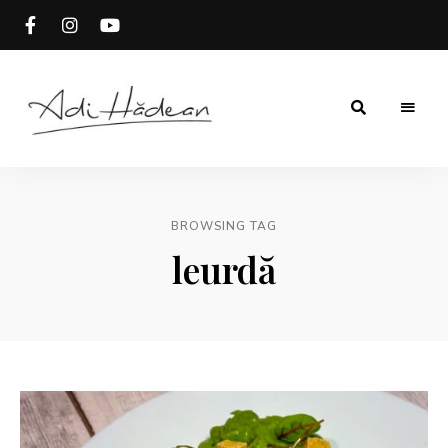
Rețete
Adi
fără
secrete
Hădean
BROWSING TAG
leurdă