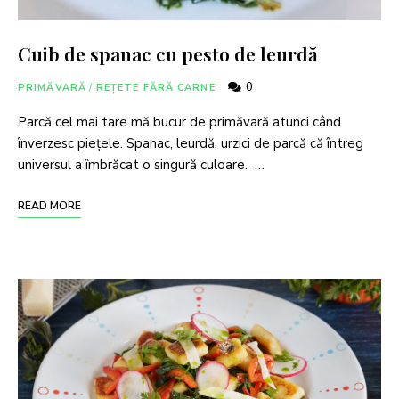
Cuib de spanac cu pesto de leurdă
0
PRIMĂVARĂ
/
REȚETE FĂRĂ CARNE
Parcă cel mai tare mă bucur de primăvară atunci când
înverzesc piețele. Spanac, leurdă, urzici de parcă că întreg
universul a îmbrăcat o singură culoare. …
READ MORE