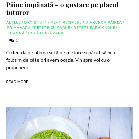
Pâine împănată – o gustare pe placul
tuturor
ALTELE
/
DRY STUFF
/
MEAT RECIPES
/
NU ARUNCA PÂINEA
/
PRIMĂVARĂ
/
REȚETE CU CARNE
/
REȚETE FĂRĂ CARNE
/
TOAMNĂ
/
USCĂTURI
/
VARĂ
1
Cu leurda pe ultima sută de metrii e și păcat să nu o
folosim de câte ori avem ocazia. Vin spre voi cu o
propunere …
READ MORE