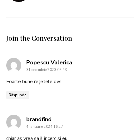
Join the Conversation
says:
Popescu Valerica
31 decembrie 2023 07:43
Foarte bune rețetele dvs.
Răspunde
says:
brandfind
4 ianuarie 2024 16:27
chiar as vrea sa il incerc si eu