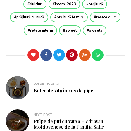
dulciuri
interni 2023
prăjitură
prăjitură cu nucă
prăjitură festivă
rețete dulci
rețete interni
sweet
sweets
PREVIOUS POST
Biftec de vită în sos de piper
NEXT POST
Pulpe de pui cu varză – Zdravăn
Moldovenesc de la Familia Safir