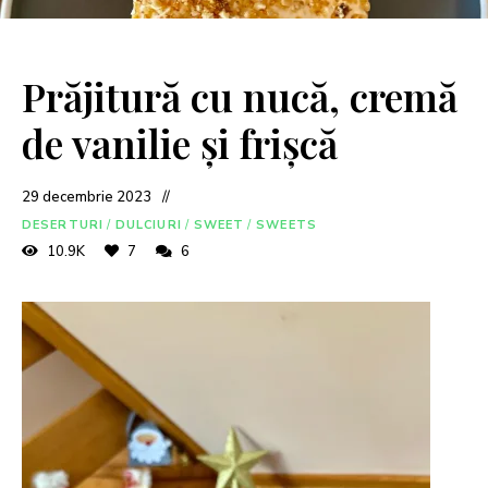
Prăjitură cu nucă, cremă
de vanilie și frișcă
29 decembrie 2023
DESERTURI
/
DULCIURI
/
SWEET
/
SWEETS
10.9K
7
6