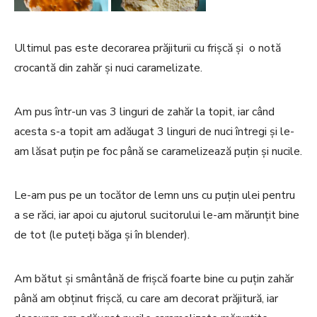
Ultimul pas este decorarea prăjiturii cu frișcă și o notă
crocantă din zahăr și nuci caramelizate.
Am pus într-un vas 3 linguri de zahăr la topit, iar când
acesta s-a topit am adăugat 3 linguri de nuci întregi și le-
am lăsat puțin pe foc până se caramelizează puțin și nucile.
Le-am pus pe un tocător de lemn uns cu puțin ulei pentru
a se răci, iar apoi cu ajutorul sucitorului le-am mărunțit bine
de tot (le puteți băga și în blender).
Am bătut și smântână de frișcă foarte bine cu puțin zahăr
până am obținut frișcă, cu care am decorat prăjitură, iar