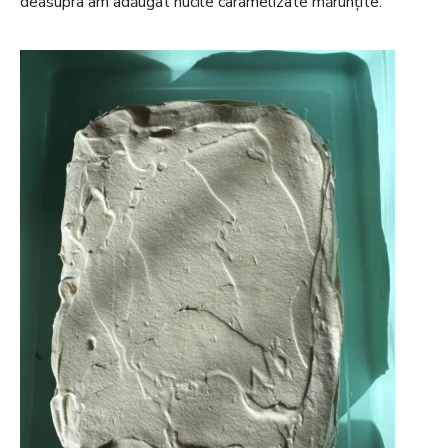
deasupra am adăugat nucile caramelizate mărunțite.