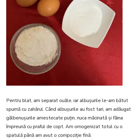
Pentru blat, am separat ouăle, iar albușurile le-am bătut
spumă cu zahărul. Când albușurile au fost tari, am adăugat
gălbenușurile amestecate puțin, nuca măcinată și făina
împreună cu praful de copt. Am omogenizat totul cu o
spatulă până am avut o compoziție fină.