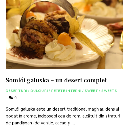
Somlói galuska – un desert complet
DESERTURI
/
DULCIURI
/
REȚETE INTERNI
/
SWEET
/
SWEETS
0
Somlói galuska este un desert tradițional maghiar, dens și
bogat în arome, îndeosebi cea de rom, alcătuit din straturi
de pandișpan (de vanilie, cacao și …