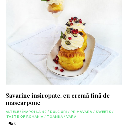
Savarine însiropate, cu cremă fină de
mascarpone
ALTELE
/
ÎNAPOI LA 90
/
DULCIURI
/
PRIMĂVARĂ
/
SWEETS
/
TASTE OF ROMANIA
/
TOAMNĂ
/
VARĂ
0