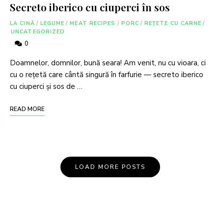
Secreto iberico cu ciuperci în sos
LA CINĂ
/
LEGUME
/
MEAT RECIPES
/
PORC
/
REȚETE CU CARNE
/
UNCATEGORIZED
0
Doamnelor, domnilor, bună seara! Am venit, nu cu vioara, ci
cu o rețetă care cântă singură în farfurie — secreto iberico
cu ciuperci și sos de …
READ MORE
LOAD MORE POSTS