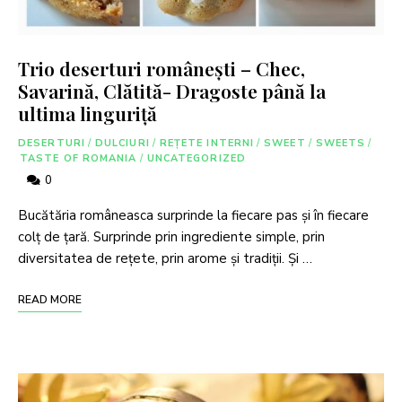
Trio deserturi românești – Chec,
Savarină, Clătită- Dragoste până la
ultima linguriță
DESERTURI
/
DULCIURI
/
REȚETE INTERNI
/
SWEET
/
SWEETS
/
TASTE OF ROMANIA
/
UNCATEGORIZED
0
Bucătăria româneasca surprinde la fiecare pas și în fiecare
colț de țară. Surprinde prin ingrediente simple, prin
diversitatea de rețete, prin arome și tradiții. Și …
READ MORE