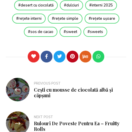
desert cu ciocolată
dulciuri
interni 2025
rețete interni
rețete simple
rețete ușoare
sos de cacao
sweet
sweets
PREVIOUS POST
Cești cu mousse de ciocolată albă și
căpșuni
NEXT POST
Rulouri De Poveste Pentru Ea – Fruitty
Rolls