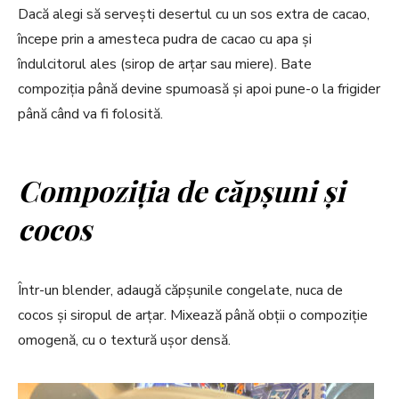
Dacă alegi să servești desertul cu un sos extra de cacao,
începe prin a amesteca pudra de cacao cu apa și
îndulcitorul ales (sirop de arțar sau miere). Bate
compoziția până devine spumoasă și apoi pune-o la frigider
până când va fi folosită.
Compoziția de căpșuni și
cocos
Într-un blender, adaugă căpșunile congelate, nuca de
cocos și siropul de arțar. Mixează până obții o compoziție
omogenă, cu o textură ușor densă.