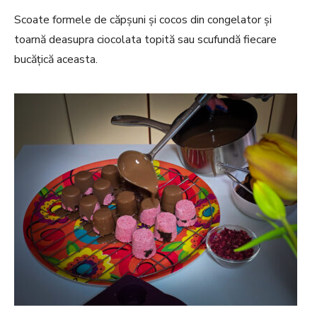
Scoate formele de căpșuni și cocos din congelator și
toarnă deasupra ciocolata topită sau scufundă fiecare
bucățică aceasta.