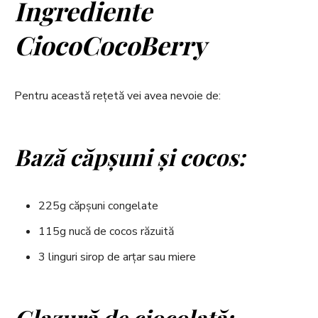
Ingrediente
CiocoCocoBerry
Pentru această rețetă vei avea nevoie de:
Bază căpșuni și cocos:
225g căpșuni congelate
115g nucă de cocos răzuită
3 linguri sirop de arțar sau miere
Glazură de ciocolată: