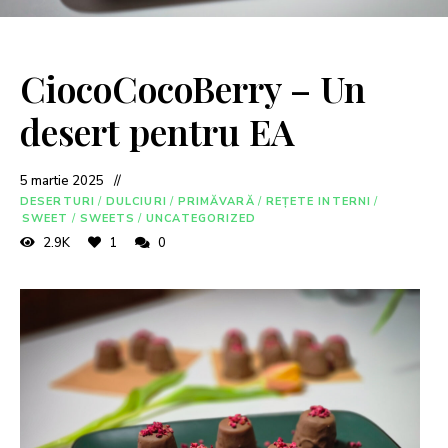
CiocoCocoBerry – Un
desert pentru EA
5 martie 2025
DESERTURI
/
DULCIURI
/
PRIMĂVARĂ
/
REȚETE INTERNI
/
SWEET
/
SWEETS
/
UNCATEGORIZED
2.9K
1
0