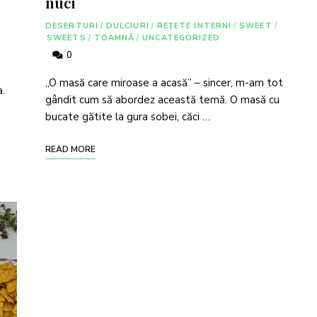
nuci
DESERTURI
/
DULCIURI
/
REȚETE INTERNI
/
SWEET
/
SWEETS
/
TOAMNĂ
/
UNCATEGORIZED
0
„O masă care miroase a acasă” – sincer, m-am tot
a.
gândit cum să abordez această temă. O masă cu
bucate gătite la gura sobei, căci …
READ MORE