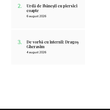
Urdă de Ibănești cu piersici
coapte
6 august 2026
De vorbă cu internii: Dragoș
Gherasim
4 august 2026