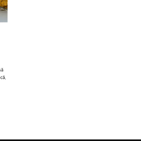
să
că,