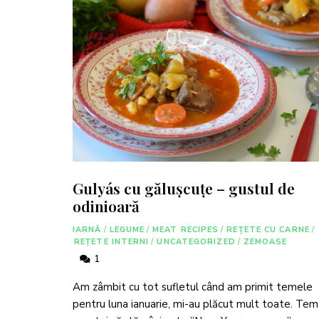
Gulyás cu gălușcuțe – gustul de
odinioară
IARNĂ
/
LEGUME
/
MEAT RECIPES
/
REȚETE CU CARNE
/
REȚETE INTERNI
/
UNCATEGORIZED
/
ZEMOASE
1
Am zâmbit cu tot sufletul când am primit temele
pentru luna ianuarie, mi-au plăcut mult toate. Te