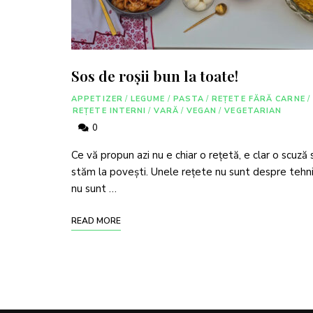
Sos de roşii bun la toate!
APPETIZER
/
LEGUME
/
PASTA
/
REȚETE FĂRĂ CARNE
/
REȚETE INTERNI
/
VARĂ
/
VEGAN
/
VEGETARIAN
0
Ce vă propun azi nu e chiar o rețetă, e clar o scuză 
stăm la povești. Unele rețete nu sunt despre tehni
nu sunt …
READ MORE