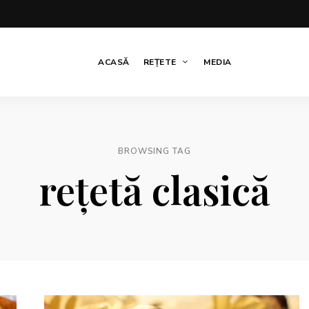
ACASĂ
REȚETE
MEDIA
BROWSING TAG
rețetă clasică