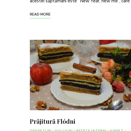
acestei săptămâni este ”New Year, new me”, care
READ MORE
Prăjitură Flódni
DESERTURI
/
DULCIURI
/
REȚETE INTERNI
/
SWEET
/