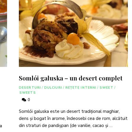
Somlói galuska – un desert complet
DESERTURI
/
DULCIURI
/
REȚETE INTERNI
/
SWEET
/
SWEETS
0
Somlói galuska este un desert tradițional maghiar,
dens și bogat în arome, îndeosebi cea de rom, alcătuit
din straturi de pandișpan (de vanilie, cacao și …
ma