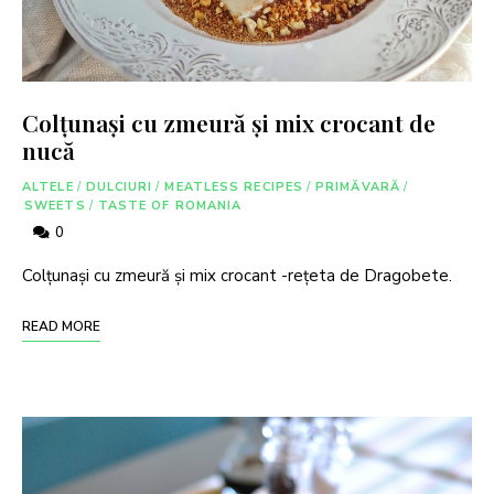
Colțunași cu zmeură și mix crocant de
nucă
ALTELE
/
DULCIURI
/
MEATLESS RECIPES
/
PRIMĂVARĂ
/
SWEETS
/
TASTE OF ROMANIA
0
Colțunași cu zmeură și mix crocant -rețeta de Dragobete.
READ MORE