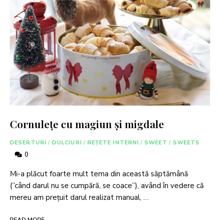
Cornulețe cu magiun și migdale
DESERTURI
/
DULCIURI
/
REȚETE INTERNI
/
SWEET
/
SWEETS
0
Mi-a plăcut foarte mult tema din această săptămână
(”când darul nu se cumpără, se coace”), având în vedere că
mereu am prețuit darul realizat manual, …
READ MORE