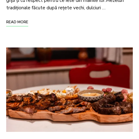
grijă și cu respect pentru ce iese din mâinile lor.Mezeluri
tradiționale făcute după rețete vechi, dulciuri …
READ MORE