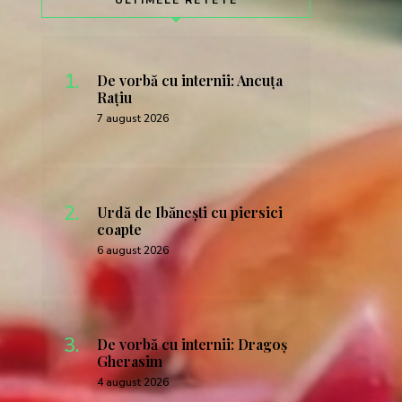
ULTIMELE RETETE
De vorbă cu internii: Ancuța
Rațiu
7 august 2026
Urdă de Ibănești cu piersici
coapte
6 august 2026
De vorbă cu internii: Dragoș
Gherasim
4 august 2026