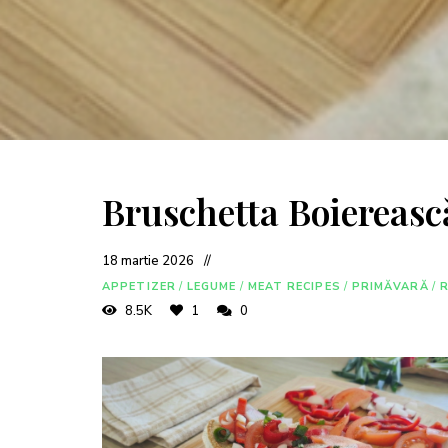
Bruschetta Boiereasc
18 martie 2026
APPETIZER
/
LEGUME
/
MEAT RECIPES
/
PRIMĂVARĂ
/
R
8.5K
1
0