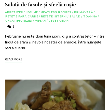
Salată de fasole şi sfeclă roșie
APPETIZER
/
LEGUME
/
MEATLESS RECIPES
/
PRIMĂVARĂ
/
REȚETE FĂRĂ CARNE
/
REȚETE INTERNI
/
SALAD
/
TOAMNĂ
/
UNCATEGORIZED
/
VEGAN
/
VEGETARIAN
1
Februarie nu este doar luna iubirii, ci și a contrastelor – între
frigul de afară și nevoia noastră de energie, între nuanțele
reci ale iernii …
READ MORE