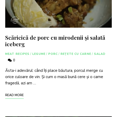
Scăricică de porc cu mirodenii și salată
iceberg
MEAT RECIPES
/
LEGUME
/
PORC
/
REȚETE CU CARNE
/
SALAD
0
Ăsta-i adevărul: când îți place băutura, porcul merge cu
orice culoare de vin. Și cum o masă bună cere și o carne
fragedă, azi am …
READ MORE