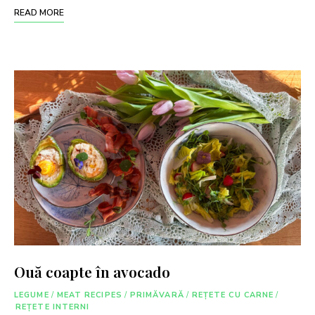
READ MORE
Ouă coapte în avocado
LEGUME
/
MEAT RECIPES
/
PRIMĂVARĂ
/
REȚETE CU CARNE
/
REȚETE INTERNI