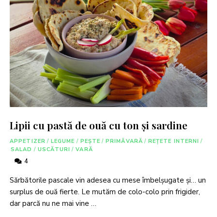
Lipii cu pastă de ouă cu ton și sardine
APPETIZER
/
LEGUME
/
PEȘTE
/
PRIMĂVARĂ
/
REȚETE INTERNI
/
SALAD
/
USCĂTURI
/
VARĂ
4
Sărbătorile pascale vin adesea cu mese îmbelșugate și… un
surplus de ouă fierte. Le mutăm de colo-colo prin frigider,
dar parcă nu ne mai vine …