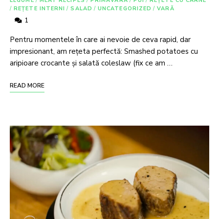
LEGUME
/
MEAT RECIPES
/
PRIMĂVARĂ
/
PUI
/
REȚETE CU CARNE
/
REȚETE INTERNI
/
SALAD
/
UNCATEGORIZED
/
VARĂ
1
Pentru momentele în care ai nevoie de ceva rapid, dar
impresionant, am rețeta perfectă: Smashed potatoes cu
aripioare crocante și salată coleslaw (fix ce am …
READ MORE