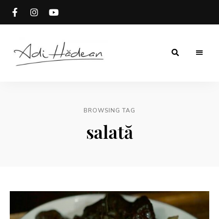
Rețete
Adi
fără
secrete
Hădean
BROWSING TAG
salată