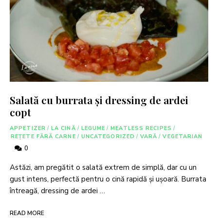
Salată cu burrata și dressing de ardei
copt
APPETIZER
/
LA CINĂ
/
LEGUME
/
MEATLESS RECIPES
/
REȚETE FĂRĂ CARNE
/
UNCATEGORIZED
/
VARĂ
/
VEGETARIAN
0
Astăzi, am pregătit o salată extrem de simplă, dar cu un
gust intens, perfectă pentru o cină rapidă și ușoară. Burrata
întreagă, dressing de ardei …
READ MORE