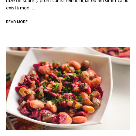
raze de soare și promisiunea reînnoirii, iar eu am simțit că nu
există mod …
READ MORE