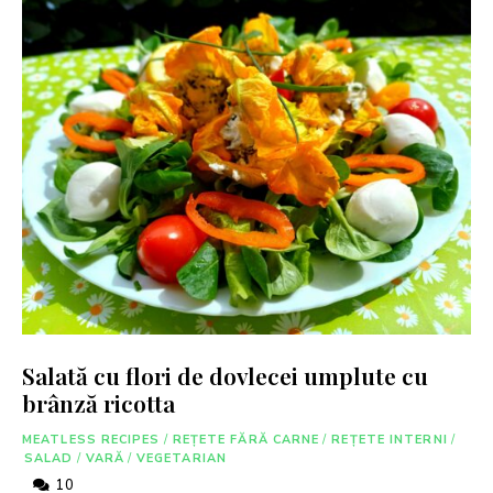
Salată cu flori de dovlecei umplute cu
brânză ricotta
MEATLESS RECIPES
/
REȚETE FĂRĂ CARNE
/
REȚETE INTERNI
/
SALAD
/
VARĂ
/
VEGETARIAN
10