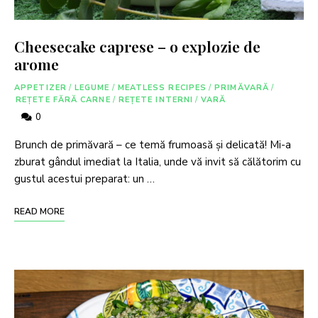
Cheesecake caprese – o explozie de
arome
APPETIZER
/
LEGUME
/
MEATLESS RECIPES
/
PRIMĂVARĂ
/
REȚETE FĂRĂ CARNE
/
REȚETE INTERNI
/
VARĂ
0
Brunch de primăvară – ce temă frumoasă și delicată! Mi-a
zburat gândul imediat la Italia, unde vă invit să călătorim cu
gustul acestui preparat: un …
READ MORE