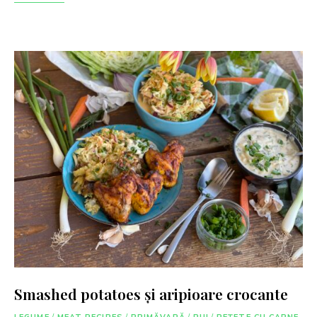
Smashed potatoes și aripioare crocante