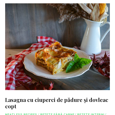
Lasagna cu ciuperci de pădure și dovleac
copt
MEATLESS RECIPES
/
REȚETE FĂRĂ CARNE
/
REȚETE INTERNI
/