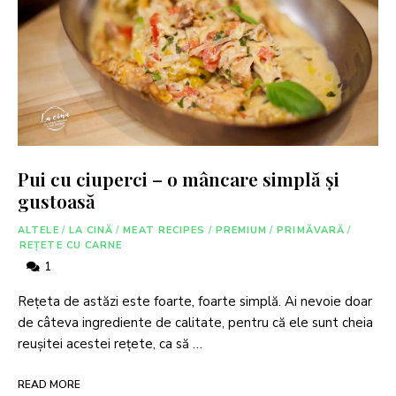
Pui cu ciuperci – o mâncare simplă și
gustoasă
ALTELE
/
LA CINĂ
/
MEAT RECIPES
/
PREMIUM
/
PRIMĂVARĂ
/
REȚETE CU CARNE
1
Rețeta de astăzi este foarte, foarte simplă. Ai nevoie doar
de câteva ingrediente de calitate, pentru că ele sunt cheia
reușitei acestei rețete, ca să …
READ MORE