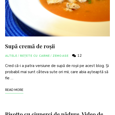
Supă cremă de roșii
12
ALTELE
/
REȚETE CU CARNE
/
ZEMOASE
Cred că-i a patra versiune de supă de roșii pe acest blog. Și
probabil mai sunt câteva sute ori mii, care abia așteaptă să
fie …
READ MORE
Risotto cu ciuperci de pădure. Video de