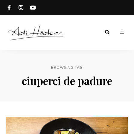
Rețete
Adi
fără
secrete
Hădean
BROWSING TAG
ciuperci de padure