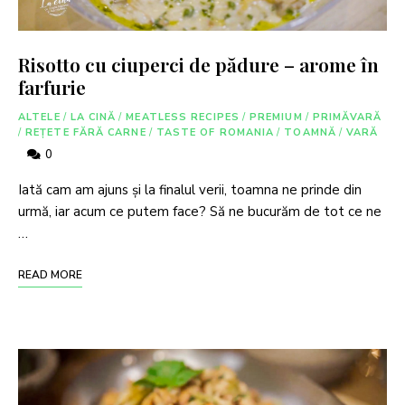
Risotto cu ciuperci de pădure – arome în
farfurie
ALTELE
/
LA CINĂ
/
MEATLESS RECIPES
/
PREMIUM
/
PRIMĂVARĂ
/
REȚETE FĂRĂ CARNE
/
TASTE OF ROMANIA
/
TOAMNĂ
/
VARĂ
0
Iată cam am ajuns și la finalul verii, toamna ne prinde din
urmă, iar acum ce putem face? Să ne bucurăm de tot ce ne
…
READ MORE