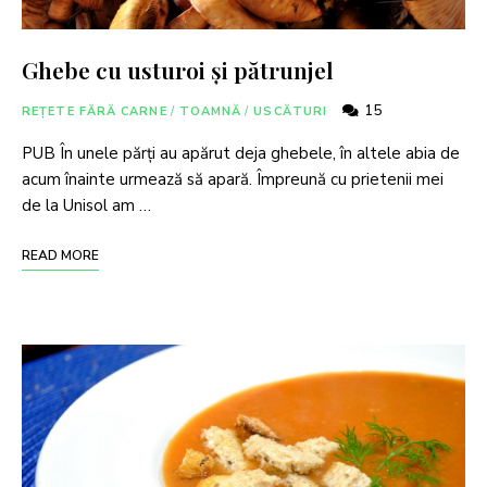
Ghebe cu usturoi și pătrunjel
15
REȚETE FĂRĂ CARNE
/
TOAMNĂ
/
USCĂTURI
PUB În unele părți au apărut deja ghebele, în altele abia de
acum înainte urmează să apară. Împreună cu prietenii mei
de la Unisol am …
READ MORE